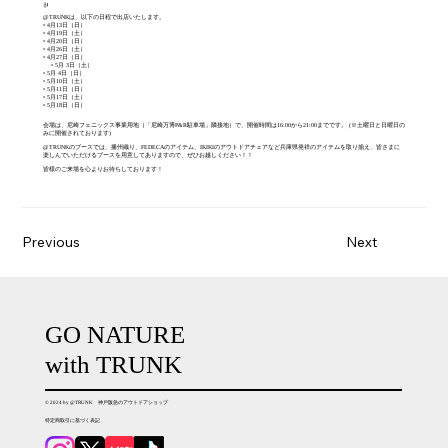
🎻
@TRUNKは、以下の日程で出店いたします。
• 4月13日（日）
• 4月19日（土）
• 4月20日（日）
• 4月26日（土）
• 4月27日（日）
• 5月 3日（土）
• 5月 4日（日）
• 5月10日（土）
• 5月11日（日）
• 5月17日（土）
• 5月18日（日）
会場は、尼崎フェニックス事業用地（「尼崎万博P&R駐車場」隣接地）で、開催時間は16:00から21:00までです。 (※土曜日と日曜日の
みに開催されております)
@TRUNKのブースでは、播州織り、FEDECAのアイテム、IKIKIのアウトドアチェアなど兵庫県発祥のアイテムを取り揃え、皆さまに
楽しんでいただけるブースを用意してありますので、ぜひお越しください！！
皆様のご来場を心よりお待ちしております！
Previous
Next
GO NATURE
with TRUNK
© 2024 by @TRUNK 神戸阪急のアウトドアショップ
特定商取引に基づく表記