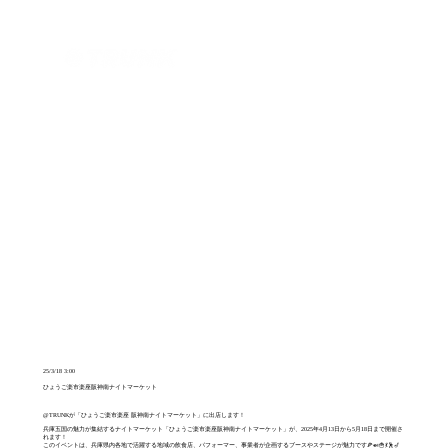
ログイン
25/3/18 3:00
ひょうご楽市楽座阪神南ナイトマーケット
@TRUNKが「ひょうご楽市楽座 阪神南ナイトマーケット」に出店します！
兵庫五国の魅力が集結するナイトマーケット「ひょうご楽市楽座阪神南ナイトマーケット」が、2025年4月13日から5月18日まで開催さ
れます！
このイベントは、兵庫県内各地で活躍する地域の飲食店、パフォーマー、事業者が企画するブースやステージが魅力です🍕🍛🍟💃🕺🎷