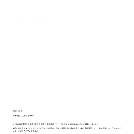
ログイン
25/8/15 3:00
🎉📢 嬉しいお知らせ 📢🎉
@TRUNKを運営する株式会社稜旺 代表の 香山卓哉 が、ビジネス誌 B.S.TIMES vol.59 に掲載されました✨
神戸の街と自然をつなぐアウトドアライフの提案や、防災・災害支援の視点を取り入れた商品展開、そして地域企業とのコラボへの想
いなどが紹介されています🏕️🌿