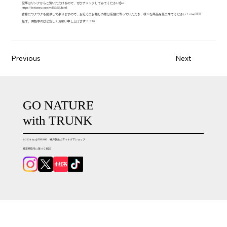
記事はリンクからご覧いただけるので、ぜひチェックしてみてください☝️👀
https://bs-times.com/vol59/53.html
皆様にワクワクを提供して参りますので、お近くにお越しの際は店舗に寄っていただき、様々な商品を見に来てください！✅👀🚶‍♂️🚶‍♀️
是非、御指導のほど宜しくお願い申し上げます！！🫡
Previous
Next
GO NATURE
with TRUNK
© 2024 by @TRUNK 神戸阪急のアウトドアショップ
特定商取引に基づく表記