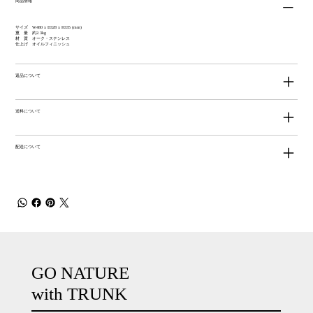
商品情報
サイズ W480 x D328 x H335 (mm)
重 量 約2.3kg
材 質 オーク・ステンレス
仕上げ オイルフィニッシュ
返品について
送料について
配送について
GO NATURE
with TRUNK