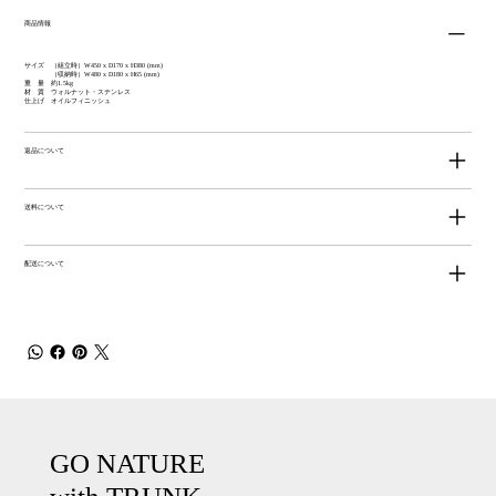
商品情報
サイズ （組立時）W450 x D170 x H380 (mm)
（収納時）W480 x D180 x H65 (mm)
重 量 約1.5kg
材 質 ウォルナット・ステンレス
仕上げ オイルフィニッシュ
返品について
送料について
配送について
GO NATURE