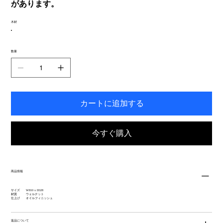
があります。
木材
数量
カートに追加する
今すぐ購入
商品情報
サイズ W810 x D328
材質 ウォルナット
仕上げ オイルフィニッシュ
返品について