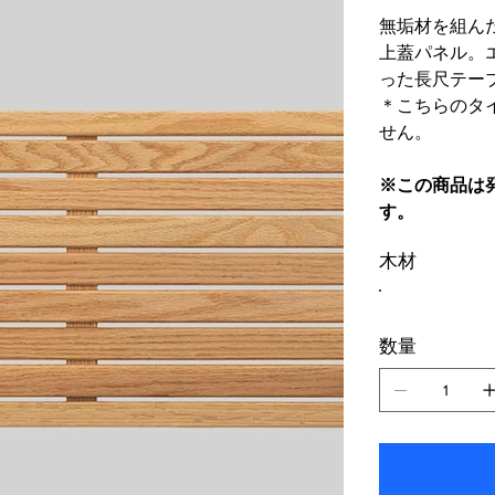
無垢材を組ん
上蓋パネル。
った長尺テー
＊こちらのタ
せん。
※この商品は
す。
木材
数量