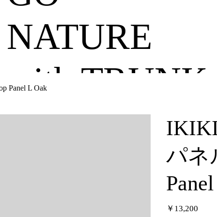
NATURE
with TRUNK
anel L Oak
IK
パネル
Panel
価
￥13,200
格