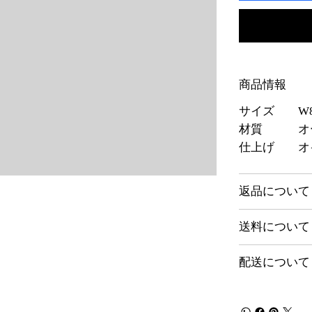
商品情報
サイズ W810
材質 オ
仕上げ オ
返品について
送料について
配送について