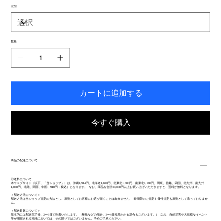
SIZE
数量
カートに追加する
今すぐ購入
商品の配送について
◎送料について
本ウェブサイト（以下、「当ショップ」）は、沖縄1,914円、北海道1,840円、北東北1,300円、南東北1,180円、関東、信越、四国、北九州、南九州
1,040円、北陸、関西、中国、910円（税込）となります。 なお、商品を合計30,000円以上お買い上げいただきますと、送料が無料となります。
＜配送方法について＞
配送方法は当ショップ指定の方法とし、原則としてお客様にお選び頂くことは出来ません。 時間帯のご指定や日付指定も原則として承っておりませ
ん。
＜配送日数について＞
基本的には配送完了後、2〜3日で到着いたします。（離島などの場合、3〜4日程度かかる場合もございます。） なお、自然災害や大規模なイベント
等が開催される地域においては、その限りではございません。予めご了承ください。