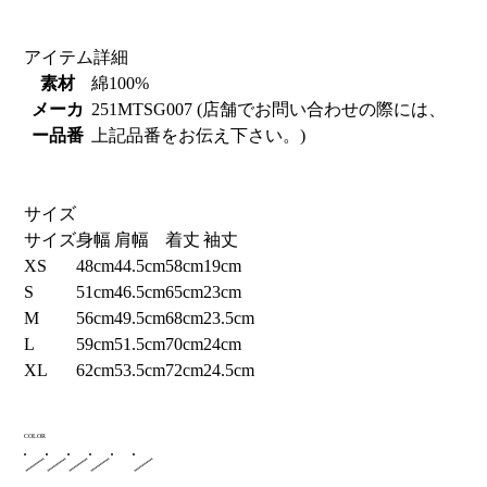
アイテム詳細
素材
綿100%
メーカ
251MTSG007 (店舗でお問い合わせの際には、
ー品番
上記品番をお伝え下さい。)
サイズ
サイズ
身幅
肩幅
着丈
袖丈
XS
48cm
44.5cm
58cm
19cm
S
51cm
46.5cm
65cm
23cm
M
56cm
49.5cm
68cm
23.5cm
L
59cm
51.5cm
70cm
24cm
XL
62cm
53.5cm
72cm
24.5cm
COLOR