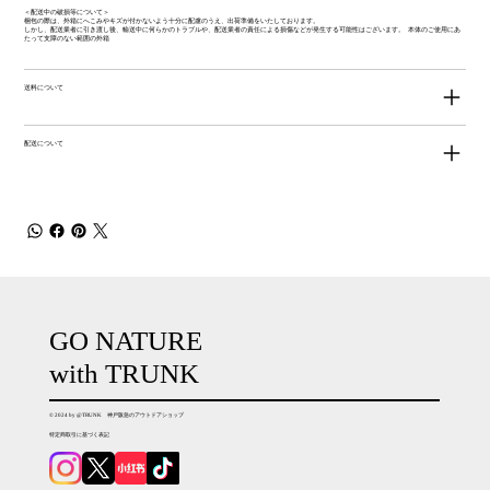
＜配送中の破損等について＞
梱包の際は、外箱にへこみやキズが付かないよう十分に配慮のうえ、出荷準備をいたしております。
しかし、配送業者に引き渡し後、輸送中に何らかのトラブルや、配送業者の責任による損傷などが発生する可能性はございます。 本体のご使用にあ
たって支障のない範囲の外箱
送料について
配送について
GO NATURE
with TRUNK
© 2024 by @TRUNK 神戸阪急のアウトドアショップ
特定商取引に基づく表記