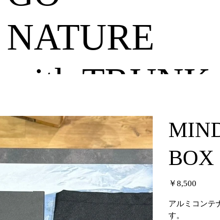
NATURE
with TRUNK
MIN
BO
価
￥8,500
格
アルミコンテ
す。