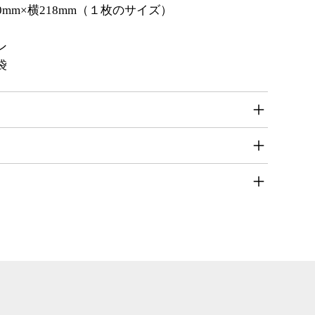
00mm×横218mm（１枚のサイズ）
ン
袋