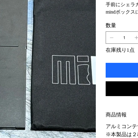
手前にシェラ
mindボック
数量
在庫残り1点
商品情報
アルミコンテ
※本製品は２