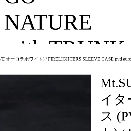
NATURE
with TRUNK
ラホワイト) / FIRELIGHTERS SLEEVE CASE pvd auro
Mt.
イタ
ス 