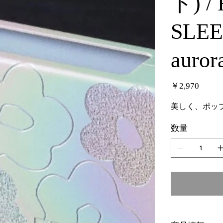
ト) /
SLEE
auror
価
￥2,970
格
美しく、ポッ
数量