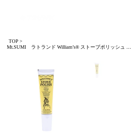
ログイン
TOP
>
Mt.SUMI ラトランド William’s® ストーブポリッシュ (ペースト・ダークグレー) WI-00710 / RUTLAND William’s® S