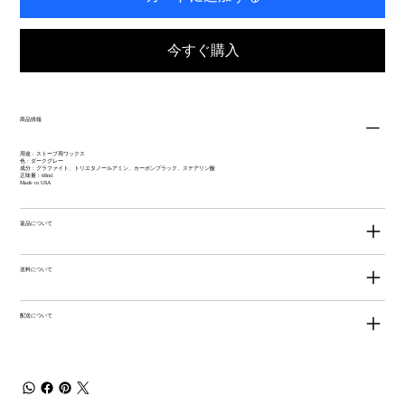
今すぐ購入
商品情報
用途 : ストーブ用ワックス
色 : ダークグレー
成分 : グラファイト、トリエタノールアミン、カーボンブラック、ステアリン酸
正味量 : 68ml
Made in USA
返品について
送料について
配送について