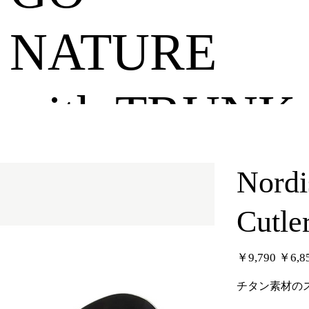
NATURE
with TRUNK
Nord
Cutle
元
セ
￥9,790
￥6,8
の
ー
価
ル
格
価
チタン素材の
格