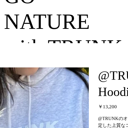
NATURE
with TRUNK
@TRU
Hood
価
￥13,200
格
@TRUNK
定した上質な