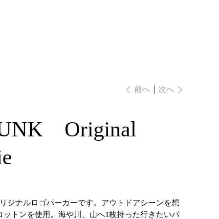
ログイン
次へ
前へ
NK Original
ie
のオリジナルロゴパーカーです。アウトドアシーンを想
コットンを使用。海や川、山へ1枚持った行きたいパ