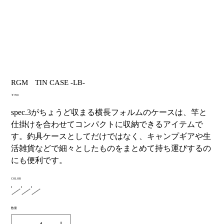
RGM TIN CASE -LB-
価
￥700
格
spec.3がちょうど収まる横長フォルムのケースは、竿と
仕掛けを合わせてコンパクトに収納できるアイテムで
す。釣具ケースとしてだけではなく、キャンプギアや生
活雑貨などで細々としたものをまとめて持ち運びするの
にも便利です。
COLOR
数量