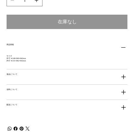
在庫なし
商品情報
サイズ
外寸 W248×D69×H42mm
内寸 W231×D62×H32mm
返品について
送料について
配送について