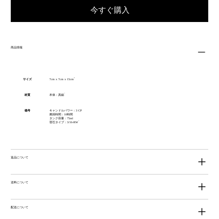
今すぐ購入
商品情報
サイズ
7cm x 7cm x 15cm
材質
本体：真鍮
備考
キャンドルパワー：3 CP
燃焼時間：10時間
タンク容量：75ml
替芯タイプ：3/16-RW
返品について
送料について
配送について