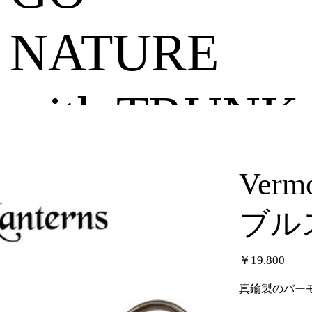
NATURE
with TRUNK
チ
Verm
ブル
価
￥19,800
格
真鍮製のバー