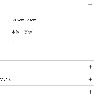
58.5cm×23cm
本体：真鍮
-
ついて